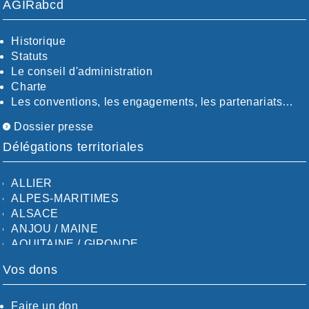
AGIRabcd
Historique
Statuts
Le conseil d'administration
Charte
Les conventions, les engagements, les partenariats…
Dossier presse
Délégations territoriales
ALLIER
ALPES-MARITIMES
ALSACE
ANJOU / MAINE
AQUITAINE / GIRONDE
AQUITAINE / SUD
Vos dons
AUDE
AUVERGNE / SUD
CALVADOS-ORNE
Faire un don