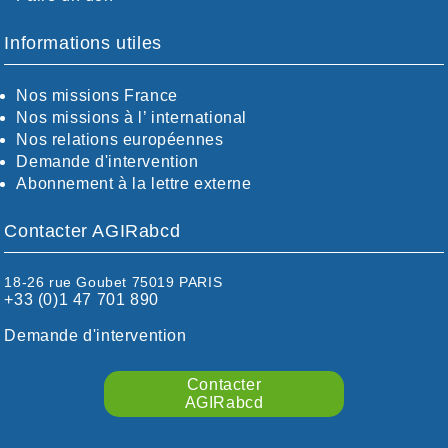
BOUCHES-DU-RHÖNE / ALPES
CHARENTE-MARITIME
Informations utiles
CÖTE-D'OR
CÖTES-D'ARMOR
Nos missions France
DORDOGNE
Nos missions à l’ international
DRÖME / ARDÈCHE
Nos relations européennes
ESSONNE
Demande d'intervention
EURE-ET-LOIR
Abonnement à la lettre externe
EURE/SEINE-MARITIME
FINISTÈRE
Contacter AGIRabcd
GARD
HAUTE-GARONNE
HAUTES-PYRÉNÉES
18-26 rue Goubet 75019 PARIS
+33 (0)1 47 701 890
HÉRAULT
ILLE ET VILAINE
Demande d'intervention
ISÈRE
LIMOUSIN
Contacter
LOIRE
AGIRabcd
LOIRE / OCÉAN
LOT