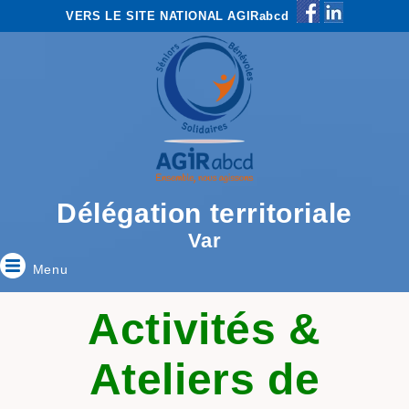
VERS LE SITE NATIONAL AGIRabcd
Délégation territoriale
Var
Menu
Activités &
Ateliers de