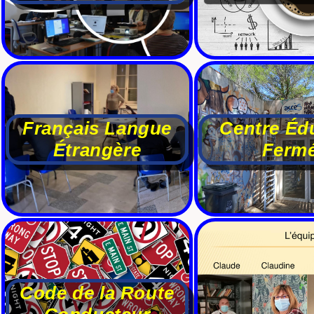
Français Langue
Centre Édu
Étrangère
Ferm
Code de la Route