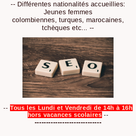
-- Différentes nationalités accueillies:
Jeunes femmes
colombiennes, turques, marocaines,
tchèques etc... --
--
Tous les Lundi et Vendredi de 14h à 16h
hors vacances scolaires
--
-----------------------------