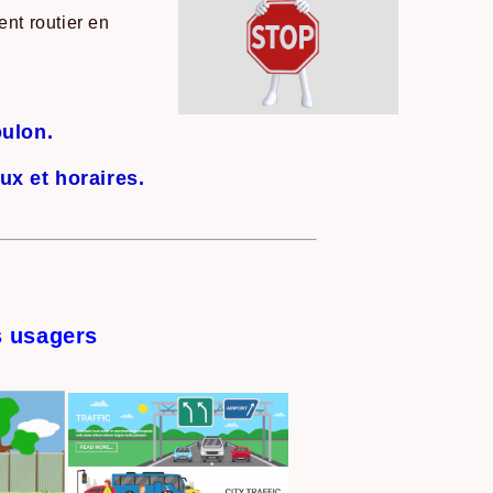
ent routier en
oulon.
ux et horaires.
s usagers