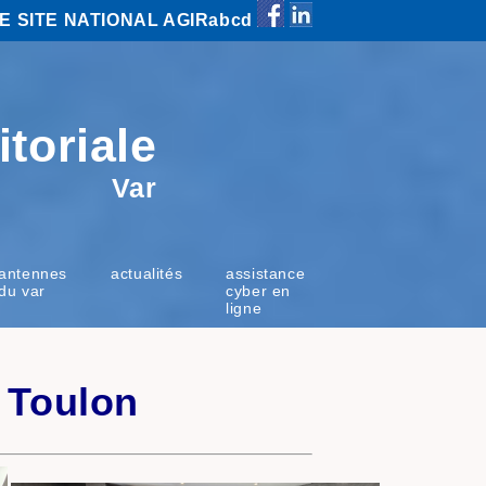
E SITE NATIONAL AGIRabcd
itoriale
Var
antennes
actualités
assistance
du var
cyber en
ligne
e Toulon