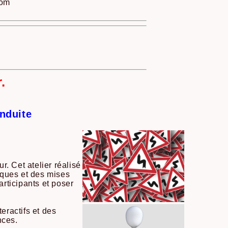
com
.
onduite
r. Cet atelier réalisé
iques et des mises
rticipants et poser
eractifs et des
nces.