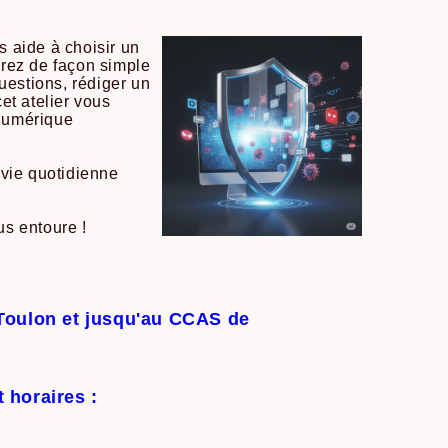
us aide à choisir un
irez de façon simple
uestions, rédiger un
et atelier vous
 numérique
 vie quotidienne
us entoure !
 Toulon et jusqu'au CCAS de
t horaires :