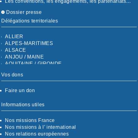
Les conventions, les engagements, les partenariats…
Dossier presse
Délégations territoriales
ALLIER
ALPES-MARITIMES
ALSACE
ANJOU / MAINE
AQUITAINE / GIRONDE
AQUITAINE / SUD
Vos dons
AUDE
AUVERGNE / SUD
Faire un don
CALVADOS-ORNE
BOUCHES-DU-RHÖNE / ALPES
CHARENTE-MARITIME
Informations utiles
CÖTE-D'OR
CÖTES-D'ARMOR
Nos missions France
DORDOGNE
Nos missions à l’ international
DRÖME / ARDÈCHE
Nos relations européennes