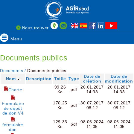
Nous trouver
Menu
Documents publics
Documents /
Documents publics
Date de
Date de
Nom
Description
Taille
Type
création
modification
99.26
20.01.2017
20.01.2017
pdf
Charte
Ko
14:38
14:38
170.25
30.07.2017
30.07.2017
Formulaire
pdf
Ko
08:12
08:12
de dépôt
de don V4
129.33
08.06.2024
08.06.2024
pdf
formulaire
Ko
11:05
11:05
don